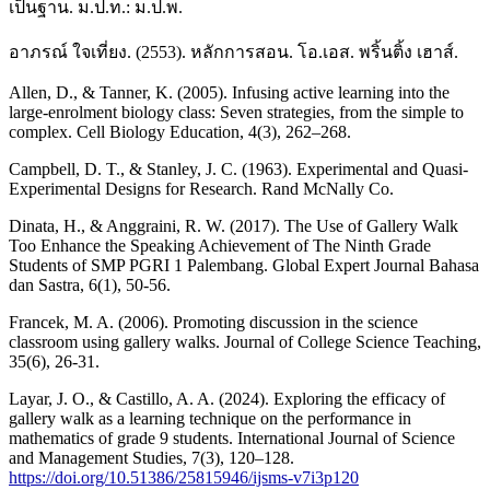
เป็นฐาน. ม.ป.ท.: ม.ป.พ.
อาภรณ์ ใจเที่ยง. (2553). หลักการสอน. โอ.เอส. พริ้นติ้ง เฮาส์.
Allen, D., & Tanner, K. (2005). Infusing active learning into the
large-enrolment biology class: Seven strategies, from the simple to
complex. Cell Biology Education, 4(3), 262–268.
Campbell, D. T., & Stanley, J. C. (1963). Experimental and Quasi-
Experimental Designs for Research. Rand McNally Co.
Dinata, H., & Anggraini, R. W. (2017). The Use of Gallery Walk
Too Enhance the Speaking Achievement of The Ninth Grade
Students of SMP PGRI 1 Palembang. Global Expert Journal Bahasa
dan Sastra, 6(1), 50-56.
Francek, M. A. (2006). Promoting discussion in the science
classroom using gallery walks. Journal of College Science Teaching,
35(6), 26-31.
Layar, J. O., & Castillo, A. A. (2024). Exploring the efficacy of
gallery walk as a learning technique on the performance in
mathematics of grade 9 students. International Journal of Science
and Management Studies, 7(3), 120–128.
https://doi.org/10.51386/25815946/ijsms-v7i3p120