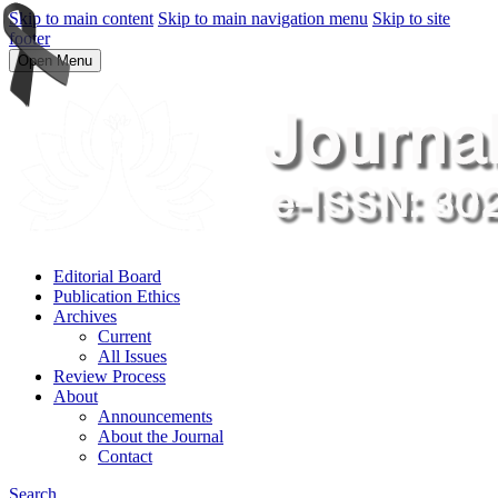
Skip to main content
Skip to main navigation menu
Skip to site
footer
Open Menu
Editorial Board
Publication Ethics
Archives
Current
All Issues
Review Process
About
Announcements
About the Journal
Contact
Search