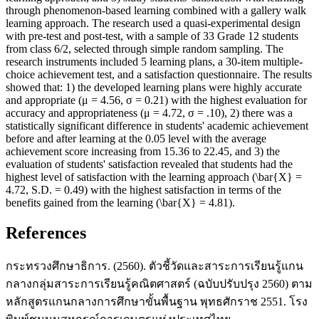
through phenomenon-based learning combined with a gallery walk
learning approach. The research used a quasi-experimental design
with pre-test and post-test, with a sample of 33 Grade 12 students
from class 6/2, selected through simple random sampling. The
research instruments included 5 learning plans, a 30-item multiple-
choice achievement test, and a satisfaction questionnaire. The results
showed that: 1) the developed learning plans were highly accurate
and appropriate (μ = 4.56, σ = 0.21) with the highest evaluation for
accuracy and appropriateness (μ = 4.72, σ = .10), 2) there was a
statistically significant difference in students' academic achievement
before and after learning at the 0.05 level with the average
achievement score increasing from 15.36 to 22.45, and 3) the
evaluation of students' satisfaction revealed that students had the
highest level of satisfaction with the learning approach (\bar{X} =
4.72, S.D. = 0.49) with the highest satisfaction in terms of the
benefits gained from the learning (\bar{X} = 4.81).
References
กระทรวงศึกษาธิการ. (2560). ตัวชี้วัดและสาระการเรียนรู้แกน
กลางกลุ่มสาระการเรียนรู้คณิตศาสตร์ (ฉบับปรับปรุง 2560) ตาม
หลักสูตรแกนกลางการศึกษาขั้นพื้นฐาน พุทธศักราช 2551. โรง