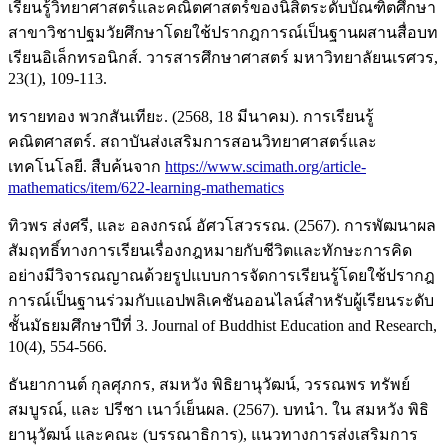
เรียนรู้วิทยาศาสตร์และคณิตศาสตร์ของนิสิตระดับบัณฑิตศึกษา
สาขาวิชาปฐมวัยศึกษาโดยใช้ปรากฎการณ์เป็นฐานผสานสื่อบท
เรียนอิเล็กทรอนิกส์. วารสารศึกษาศาสตร์ มหาวิทยาลัยนเรศวร,
23(1), 109-113.
ทรายทอง พวกสันเทียะ. (2568, 18 มีนาคม). การเรียนรู้
คณิตศาสตร์. สถาบันส่งเสริมการสอนวิทยาศาสตร์และ
เทคโนโลยี. สืบค้นจาก
https://www.scimath.org/article-
mathematics/item/622-learning-mathematics
ทิวพร ส่งศรี, และ อลงกรณ์ อัศวโสวรรณ. (2567). การพัฒนาผล
สัมฤทธิ์ทางการเรียนเรื่องกฎหมายกับชีวิตและทักษะการคิด
อย่างมีวิจารณญาณด้วยรูปแบบการจัดการเรียนรู้โดยใช้ปรากฎ
การณ์เป็นฐานร่วมกับแอปพลิเคชันออนไลน์สําหรับผู้เรียนระดับ
ชั้นมัธยมศึกษาปีที่ 3. Journal of Buddhist Education and Research,
10(4), 554-566.
ธันยากานต์ กุลศุภกร, สมหวัง พิธิยานุวัฒน์, วรรณพร ทรัพย์
สมบูรณ์, และ ปรีชา เนาว์เย็นผล. (2567). บทนำ. ใน สมหวัง พิธิ
ยานุวัฒน์ และคณะ (บรรณาธิการ), แนวทางการส่งเสริมการ