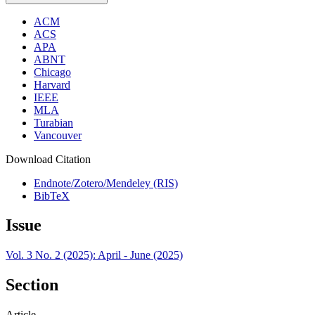
ACM
ACS
APA
ABNT
Chicago
Harvard
IEEE
MLA
Turabian
Vancouver
Download Citation
Endnote/Zotero/Mendeley (RIS)
BibTeX
Issue
Vol. 3 No. 2 (2025): April - June (2025)
Section
Article