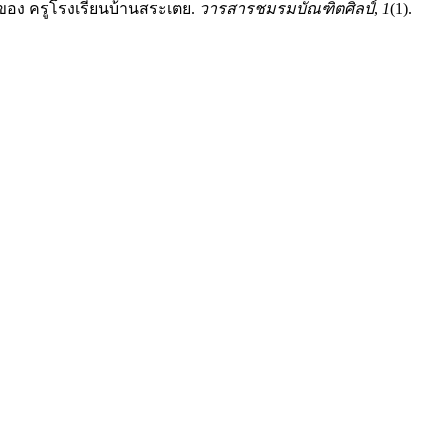
าของ ครูโรงเรียนบ้านสระเตย.
วารสารชมรมบัณฑิตศิลป์
,
1
(1).