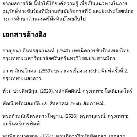
จากผลการวิจัยนี้ทำให้ได้องค์ความรู้ เพื่อเป็นแนวทางในการ
อนุรักษ์ทางขับร้องที่มีมาแต่สมัยรัชกาลที่ 5 และยังประโยชน์ต่อ
วงการศึกษาด้านดนตรีคีตศิลป์ไทยสืบไป
เอกสารอ้างอิง
กาญจนา อินทรสุนานนท์. (2540). เทคนิคการขับร้องเพลงไทย.
กรุงเทพฯ: มหาวิทยาลัยศรีนครินทรวิโรฒประสานมิตร.
ถาวร สิกขโกศล. (2559). บทละครเรื่อง เงาะป่า. พิมพ์ครั้งที่ 2.
กรุงเทพฯ: แสงดาว.
ท้วม ประสิทธิกุล. (2529). หลักคีตศิลป์. กรุงเทพฯ: โอเดียนสโตร์.
พัฒนี พร้อมสมบัติ. (22 สิงหาคม 2564). สัมภาษณ์.
พระตำหนักจิตรลดารโหฐาน. (2526). ศรุตานุสรณ์. กรุงเทพฯ:
อมรินทร์การพิมพ์.
พูนพิศ อมาตยกุล. (2554). ทฤษฎีการฝึกหัดขัดเกลา. เอกสาร