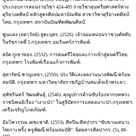
ประกอบการสอนรายวิชา 424-405 รายวิชาสุนทรียศาสตร์ทาง
ดุริยางคศิลป์ หลักสูตรศิลปมหาบัณฑิต สาขาวิชาดุริยางคศิลป์
ไทย. กรุงเทพฯ :สถาบันบัณฑิตพัฒนศิลป์.
พูนแสง (ลดาวัลย์) สูตะบุตร. (2526). เจ้าจอมหม่อมราชวงศ์สดับ
ในรัชกาลที่ 5.กรุงเทพฯ: อมรินทร์การพิมพ์.
สงัด ภูเขาทอง. (2532). การดนตรีไทยและการเข้าสู่ดนตรีไทย.
กรุงเทพฯ: โรงพิมพ์เรือนแก้วการพิมพ์.
สุดารัตน์ ชาญเลขา. (2550). ประวัติและผลงานนางพัฒนี พร้อม
สมบัติ. กรุงเทพฯ: มหาวิทยาลัยราชภัฏบ้านสมเด็จเจ้าพระยา.
สุพัชรินทร์ วัฒนพันธุ์. (2540). คุณูปการด้านขับร้องจากบทพระ
ราชนิพนธ์เรื่อง “เงาะป่า” ในสูจิบัตรการแสดงเงาะป่า.กรุงเทพฯ:
เครือเจริญโภคภัณฑ์.
อัมไพวรรณ เดชะชาติ. (2553). ศิลปิน-ศิลปากร “ขับขานเสนาะ
ไพเราะพริ้ง ครูพัฒนี พร้อมสมบัติ”. นิตยสารศิลปากร. (5), 88-