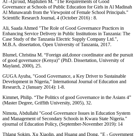
Al –Qa'oud, Majdulien M. "The Requirements of Good
Governance at Schools of Public Education for Girls in Al Madinah
Al Munawarah from the Viewpoint of Female School Principals."
Scientific Research Journal, 4 (October 2016) : 8.
Ali, Saada Ahmed "The Role of Good Governance Practices in
Enhancing Service Delivery in Public Institutions in Tanzania: The
Case Study of the Tanzania Electric Supply Company Ltd.",
M.B.A. dissertation, Open University of Tanzania, 2017.
Blumel, Christina M. “Foreign aid,donor coordinator and the pursuit
of good governance (Kenya)” (PhD. Dissertation, University of
Mayland, 2000), 25.
GUGA Ayuba, "Good Governance, a Key Driver to Sustainable
Development in Nigeria," International Journal of Education and
Research, 2 (January 2014): 1-8.
Kimmet, Philip. “The Politics of good Governance in the Asians 4”
(Master Degree, Griffith University, 2005), 32.
Nimota, Abdullahi "Good Governance Issues in Education System
and Management of Secondary Schools in Kwara State Nigeria."
ejournal of Education Policy, (September-November 2019): 14
Thlang Sokim, Xu Xiaolin, and Huang and Dong, "E - Government