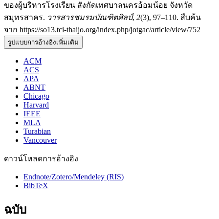
ของผู้บริหารโรงเรียน สังกัดเทศบาลนครอ้อมน้อย จังหวัด
สมุทรสาคร.
วารสารชมรมบัณฑิตศิลป์
,
2
(3), 97–110. สืบค้น
จาก https://so13.tci-thaijo.org/index.php/jotgac/article/view/752
รูปแบบการอ้างอิงเพิ่มเติม
ACM
ACS
APA
ABNT
Chicago
Harvard
IEEE
MLA
Turabian
Vancouver
ดาวน์โหลดการอ้างอิง
Endnote/Zotero/Mendeley (RIS)
BibTeX
ฉบับ