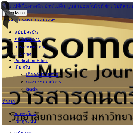
ข้ามไปที่เนื้อหาหลัก
ข้ามไปที่เมนูหลักของเว็บไซต์
ข้ามไปที่ส่วน
Open Menu
วารสารดนตรีบ้านสมเด็จฯ
ฉบับปัจจุบัน
คลังบทความ
การส่งบทความ
ประกาศ
Publication Ethics
เกี่ยวกับ
เกี่ยวกับวารสาร
กองบรรณาธิการ
ติดต่อ
ค้นหา
ลงทะเบียน
เข้าสู่ระบบ