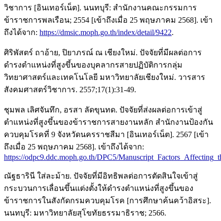
วิชาการ [อินเทอร์เน็ต]. นนทบุรี: สำนักงานคณะกรรมการ
ข้าราชการพลเรือน; 2554 [เข้าถึงเมื่อ 25 พฤษภาคม 2568]. เข้า
ถึงได้จาก:
https://dmsic.moph.go.th/index/detail/9422
.
ศิริพัสตร์ ถาอ้าย, ปิยาภรณ์ ณ เชียงใหม่. ปัจจัยที่มีผลต่อการ
ดำรงตำแหน่งที่สูงขึ้นของบุคลากรสายปฏิบัติการกลุ่ม
วิทยาศาสตร์และเทคโนโลยี มหาวิทยาลัยเชียงใหม่. วารสาร
สังคมศาสตร์วิชาการ. 2557;17(1):31-49.
ชุมพล เลิศจันทึก, อรสา ลัดขุนทด. ปัจจัยที่ส่งผลต่อการเข้าสู่
ตำแหน่งที่สูงขึ้นของข้าราชการสายงานหลัก สำนักงานป้องกัน
ควบคุมโรคที่ 9 จังหวัดนครราชสีมา [อินเทอร์เน็ต]. 2567 [เข้า
ถึงเมื่อ 25 พฤษภาคม 2568]. เข้าถึงได้จาก:
https://odpc9.ddc.moph.go.th/DPC5/Manuscript_Factors_Affecting
ณัฐธารินี ใส่ละม้าย. ปัจจัยที่มีอิทธิพลต่อการตัดสินใจเข้าสู่
กระบวนการเลื่อนขึ้นแต่งตั้งให้ดำรงตำแหน่งที่สูงขึ้นของ
ข้าราชการในสังกัดกรมควบคุมโรค [การศึกษาค้นคว้าอิสระ].
นนทบุรี: มหาวิทยาลัยสุโขทัยธรรมาธิราช; 2566.