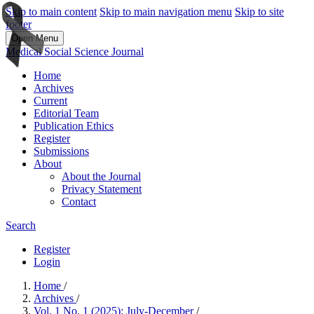
Skip to main content
Skip to main navigation menu
Skip to site
footer
Open Menu
Medical Social Science Journal
Home
Archives
Current
Editorial Team
Publication Ethics
Register
Submissions
About
About the Journal
Privacy Statement
Contact
Search
Register
Login
Home
/
Archives
/
Vol. 1 No. 1 (2025): July-December
/