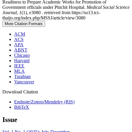
Readiness to Prepare Academic Works for Promotion of
Government officials under Phichit Hospital.
Medical Social Science
Journal
,
1
(1), e3080 . retrieved from https://so13.tci-
thaijo.org/index.php/MSSJ/article/view/3080
More Citation Formats
ACM
ACS
APA
ABNT
Chicago
Harvard
IEEE
MLA
Turabian
Vancouver
Download Citation
Endnote/Zotero/Mendeley (RIS)
BibTeX
Issue
Vol. 1 No. 1 (2025): July-December