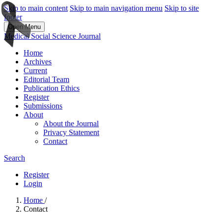
Skip to main content
Skip to main navigation menu
Skip to site
footer
Open Menu
Medical Social Science Journal
Home
Archives
Current
Editorial Team
Publication Ethics
Register
Submissions
About
About the Journal
Privacy Statement
Contact
Search
Register
Login
Home
/
Contact