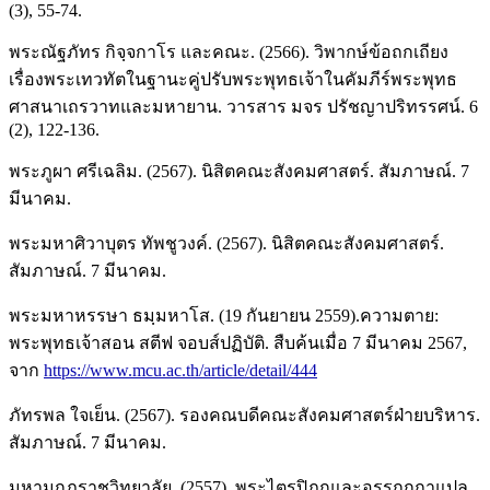
(3), 55-74.
พระณัฐภัทร กิจฺจกาโร และคณะ. (2566). วิพากษ์ข้อถกเถียง
เรื่องพระเทวทัตในฐานะคู่ปรับพระพุทธเจ้าในคัมภีร์พระพุทธ
ศาสนาเถรวาทและมหายาน. วารสาร มจร ปรัชญาปริทรรศน์. 6
(2), 122-136.
พระภูผา ศรีเฉลิม. (2567). นิสิตคณะสังคมศาสตร์. สัมภาษณ์. 7
มีนาคม.
พระมหาศิวาบุตร ทัพชูวงค์. (2567). นิสิตคณะสังคมศาสตร์.
สัมภาษณ์. 7 มีนาคม.
พระมหาหรรษา ธมฺมหาโส. (19 กันยายน 2559).ความตาย:
พระพุทธเจ้าสอน สตีฟ จอบส์ปฏิบัติ. สืบค้นเมื่อ 7 มีนาคม 2567,
จาก
https://www.mcu.ac.th/article/detail/444
ภัทรพล ใจเย็น. (2567). รองคณบดีคณะสังคมศาสตร์ฝ่ายบริหาร.
สัมภาษณ์. 7 มีนาคม.
มหามกุฏราชวิทยาลัย. (2557). พระไตรปิฎกและอรรถกถาแปล