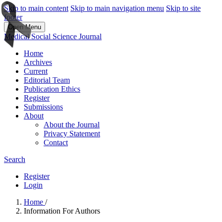
Skip to main content
Skip to main navigation menu
Skip to site
footer
Open Menu
Medical Social Science Journal
Home
Archives
Current
Editorial Team
Publication Ethics
Register
Submissions
About
About the Journal
Privacy Statement
Contact
Search
Register
Login
Home
/
Information For Authors